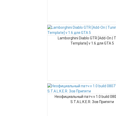
Lamborghini Diablo GTR [Add-On | T
Template] v 1.6 для GTA 5
Неофициальный патч v 1.0 build 08
S.T.A.L.K.E.R. Зов Припяти