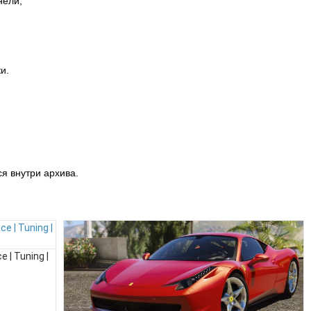
нели;
и.
я внутри архива.
e | Tuning |