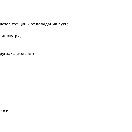
аются трещины от попадания пуль;
дит внутри;
угих частей авто;
дели.