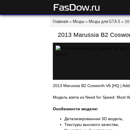
Главная
»
Моды
»
Моды для GTA 5
» 201
FasDow.ru
2013 Marussia B2 Coswort
5
2013 Marussia B2 Cosworth V6 [HQ | Add-
Модель взята из Need for Speed: Most W
Особенности модели:
Детализированная 3D модель;
Текстуры высокого качества;