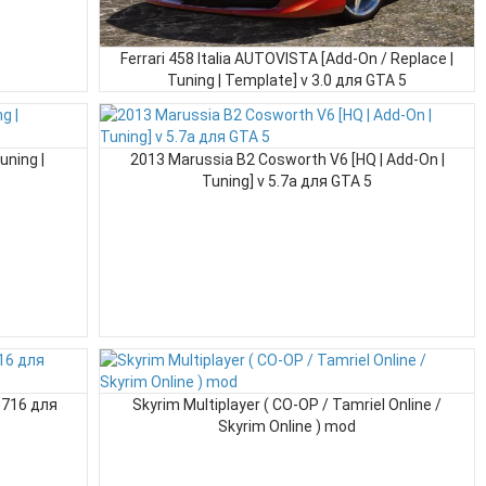
Ferrari 458 Italia AUTOVISTA [Add-On / Replace |
Tuning | Template] v 3.0 для GTA 5
uning |
2013 Marussia B2 Cosworth V6 [HQ | Add-On |
Tuning] v 5.7a для GTA 5
0716 для
Skyrim Multiplayer ( CO-OP / Tamriel Online /
Skyrim Online ) mod