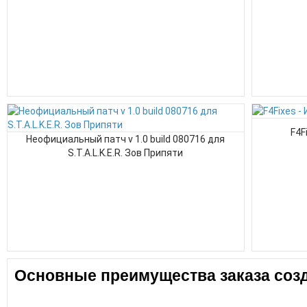
F4F
Неофициальный патч v 1.0 build 080716 для
S.T.A.L.K.E.R. Зов Припяти
Основные преимущества заказа созд