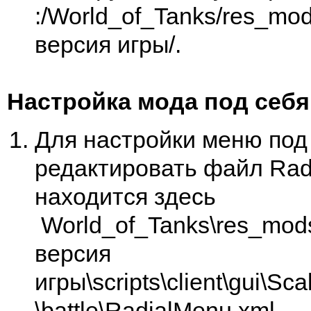
:/World_of_Tanks/res_mo
версия игры/.
Настройка мода под себя
Для настройки меню под
редактировать файл Radi
находится здесь
World_of_Tanks\res_mod
версия
игры\scripts\client\gui\Sc
\battle\RadialMenu.xml.