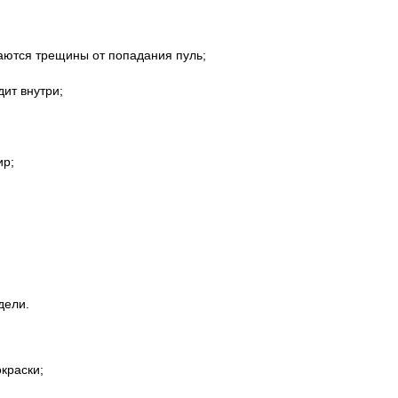
аются трещины от попадания пуль;
дит внутри;
ир;
дели.
краски;