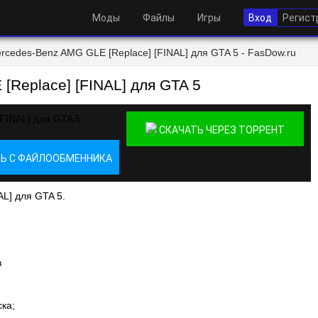
Моды
Файлы
Игры
Вход
Регист
rcedes-Benz AMG GLE [Replace] [FINAL] для GTA 5 - FasDow.ru
[Replace] [FINAL] для GTA 5
СКАЧАТЬ ЧЕРЕЗ ТОРРЕНТ
Ь С ФАЙЛООБМЕННИКА
L] для GTA 5.
в
ка;