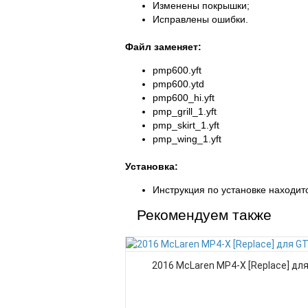
Изменены покрышки;
Исправлены ошибки.
Файл заменяет:
pmp600.yft
pmp600.ytd
pmp600_hi.yft
pmp_grill_1.yft
pmp_skirt_1.yft
pmp_wing_1.yft
Установка:
Инструкция по установке находитс
Рекомендуем также
2016 McLaren MP4-X [Replace] для