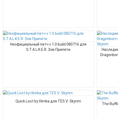
Неофициальный патч v 1.0 build 080716 для
S.T.A.L.K.E.R. Зов Припяти
Наследие
Dragonborn
Quick Loot by Himka для TES V: Skyrim
The Ruffl