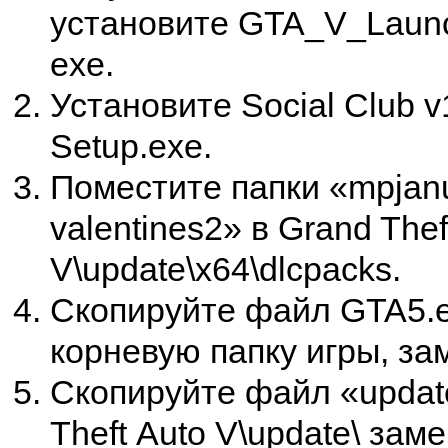
установите GTA_V_Laun
exe.
Установите Social Club v
Setup.exe.
Поместите папки «mpjan
valentines2» в Grand Thef
V\update\x64\dlcpacks.
Скопируйте файл GTA5.e
корневую папку игры, за
Скопируйте файл «update
Theft Auto V\update\ зам