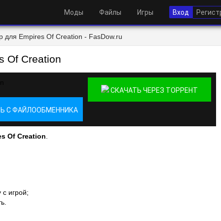
Моды
Файлы
Игры
Вход
Регист
 для Empires Of Creation - FasDow.ru
 Of Creation
СКАЧАТЬ ЧЕРЕЗ ТОРРЕНТ
Ь С ФАЙЛООБМЕННИКА
s Of Creation
.
 с игрой;
ь.