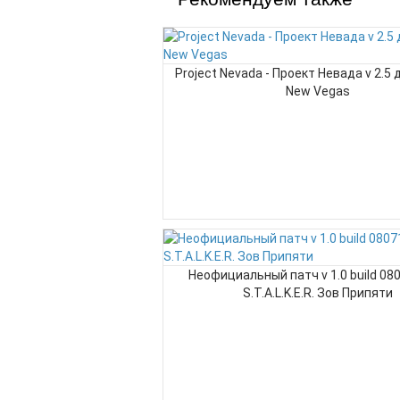
Project Nevada - Проект Невада v 2.5 д
New Vegas
Неофициальный патч v 1.0 build 08
S.T.A.L.K.E.R. Зов Припяти