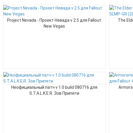
Project Nevada - Проект Невада v 2.5 для Fallout:
The Eld
New Vegas
Неофициальный патч v 1.0 build 080716 для
Armors
S.T.A.L.K.E.R. Зов Припяти