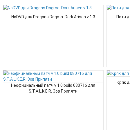
NoDVD для Dragons Dogma: Dark Arisen v 1.3
Патч д
Кряк д
Неофициальный патч v 1.0 build 080716 для
S.T.A.L.K.E.R. Зов Припяти