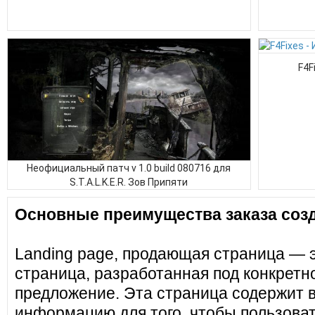
F4F
Неофициальный патч v 1.0 build 080716 для
S.T.A.L.K.E.R. Зов Припяти
Основные преимущества заказа созд
Landing page, продающая страница — 
страница, разработанная под конкретн
предложение. Эта страница содержит 
информацию для того, чтобы пользоват