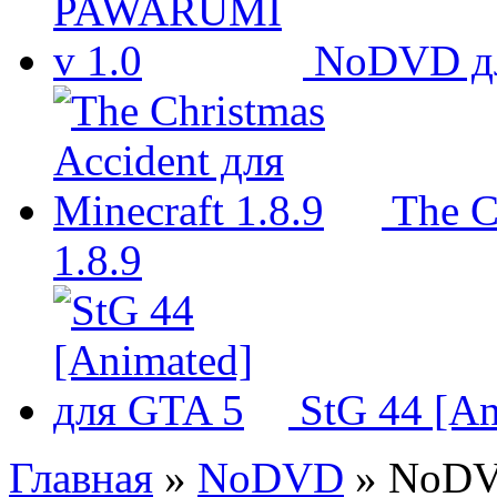
NoDVD д
The C
1.8.9
StG 44 [A
Главная
»
NoDVD
» NoDVD 