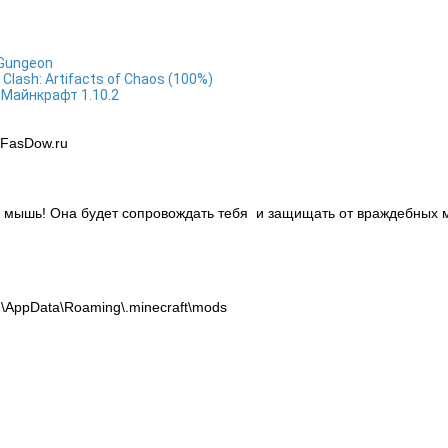
 Gungeon
Clash: Artifacts of Chaos (100%)
 Майнкрафт 1.10.2
- FasDow.ru
ю мышь! Она будет сопровождать тебя и защищать от враждебных 
AppData\Roaming\.minecraft\mods