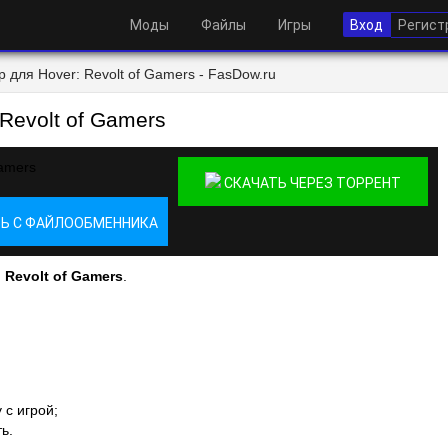
Моды
Файлы
Игры
Вход
Регист
 для Hover: Revolt of Gamers - FasDow.ru
Revolt of Gamers
СКАЧАТЬ ЧЕРЕЗ ТОРРЕНТ
Ь С ФАЙЛООБМЕННИКА
 Revolt of Gamers
.
 с игрой;
ь.