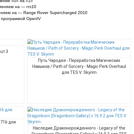
чение «0» на «1«
меняем на — rrs10
еняем на — Range Rover Supercharged 2010
е программой OpenIV
ut 3
Путь Чародея - Переработка Магических
Навыков / Path of Sorcery - Magic Perk Overhaul
для TES V: Skyrim
0716 для
Наследие Драконорожденного - Legacy of the