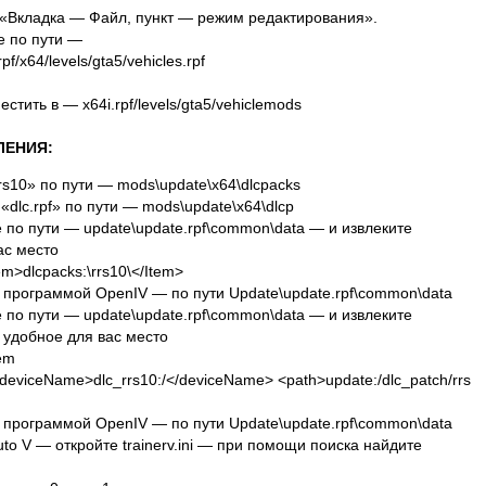
«Вкладка — Файл, пункт — режим редактирования».
 по пути —
f/x64/levels/gta5/vehicles.rpf
стить в — x64i.rpf/levels/gta5/vehiclemods
ЛЕНИЯ:
rs10» по пути — mods\update\x64\dlcpacks
dlc.rpf» по пути — mods\update\x64\dlcp
по пути — update\update.rpf\common\data — и извлеките
ас место
em>dlcpacks:\rrs10\</Item>
 программой OpenIV — по пути Update\update.rpf\common\data
по пути — update\update.rpf\common\data — и извлеките
в удобное для вас место
tem
deviceName>dlc_rrs10:/</deviceName> <path>update:/dlc_patch/rrs
 программой OpenIV — по пути Update\update.rpf\common\data
uto V — откройте trainerv.ini — при помощи поиска найдите