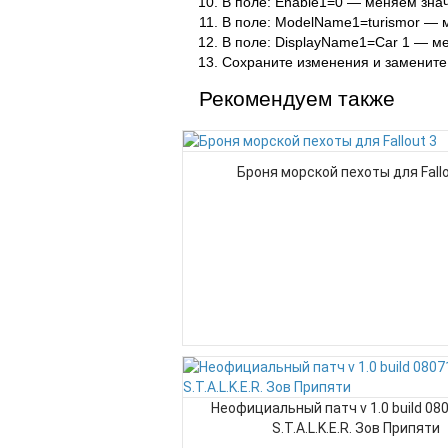
В поле: Enable1=0 — меняем зна
В поле: ModelName1=turismor — 
В поле: DisplayName1=Car 1 — м
Сохраните изменения и заменит
Рекомендуем также
Броня морской пехоты для Fallo
Неофициальный патч v 1.0 build 08
S.T.A.L.K.E.R. Зов Припяти