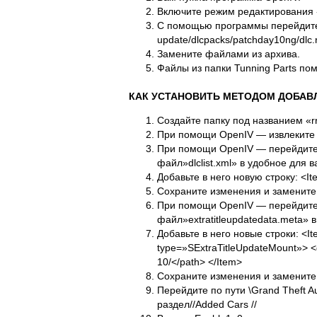
Включите режим редактирования 
С помощью программы перейдите
update/dlcpacks/patchday10ng/dlc.rp
Замените файлами из архива.
Файлы из папки Tunning Parts поме
КАК УСТАНОВИТЬ МЕТОДОМ ДОБАВ
Создайте папку под названием «r
При помощи OpenIV — извлеките «
При помощи OpenIV — перейдите 
файл»dlclist.xml» в удобное для в
Добавьте в него новую строку: <It
Сохраните изменения и замените
При помощи OpenIV — перейдите 
файл»extratitleupdatedata.meta» 
Добавьте в него новые строки: <I
type=»SExtraTitleUpdateMount»> <
10/</path> </Item>
Сохраните изменения и замените
Перейдите по пути \Grand Theft A
раздел//Added Cars //