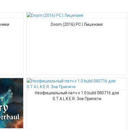
аники
Doom (2016) PC | Лицензия
Неофициальный патч v 1.0 build 080716 для
S.T.A.L.K.E.R. Зов Припяти