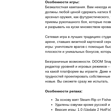
Особенности игры:
Безжалостная кампания. Вам некогда ис
должны любой ценой сдержать натиск 
арсенал оружия, как футуристического,
приемы рукопашного боя, которые позвол
и разрывать на куски множеством кров
Сетевая игра в лучших традициях студи
арене, ставших визитной карточкой се
игры: уничтожьте врагов с помощью бы
плоскости и уникальных бонусов, котор
Безграничные возможности. DOOM SnapM
редактор уровней и игровых режимов – 
на какой платформе вы играете. Даже н
трудностей проектировать собственные
новые. Вы сможете сразу же испытать.
Особенности репака:
За основу взят Steam-Rip от Fishe
Удалены озвучки кроме русской и
Версия игры: 1.0 (Update 2 HotFix