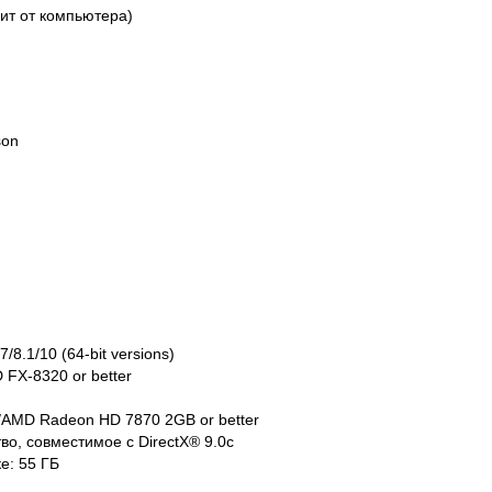
сит от компьютера)
son
8.1/10 (64-bit versions)
D FX-8320 or better
/AMD Radeon HD 7870 2GB or better
тво, совместимое с DirectX® 9.0с
е: 55 ГБ