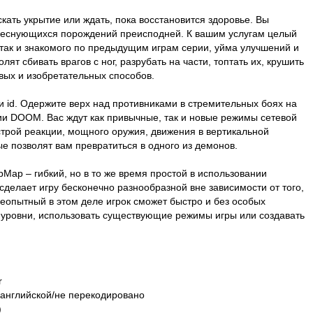
кать укрытие или ждать, пока восстановится здоровье. Вы
беснующихся порождений преисподней. К вашим услугам целый
 так и знакомого по предыдущим играм серии, уйма улучшений и
ят сбивать врагов с ног, разрубать на части, топтать их, крушить
авых и изобретательных способов.
и id. Одержите верх над противниками в стремительных боях на
рии DOOM. Вас ждут как привычные, так и новые режимы сетевой
строй реакции, мощного оружия, движения в вертикальной
ые позволят вам превратиться в одного из демонов.
ap – гибкий, но в то же время простой в использовании
сделает игру бесконечно разнообразной вне зависимости от того,
еопытный в этом деле игрок сможет быстро и без особых
 уровни, использовать существующие режимы игры или создавать
r
 английской/не перекодировано
)