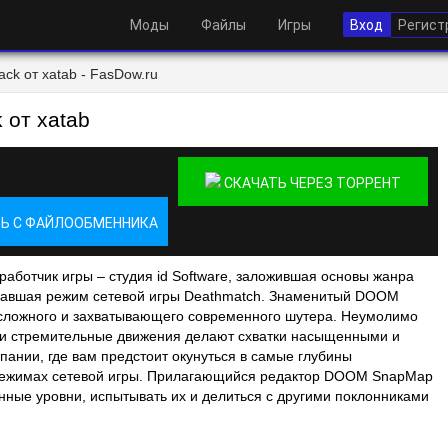
Моды
Файлы
Игры
Вход
Регист
ck от xatab - FasDow.ru
 от xatab
СКАЧАТЬ ЧЕРЕЗ ТОРРЕНТ
Ь С ФАЙЛООБМЕННИКА
зработчик игры – студия id Software, заложившая основы жанра
здавшая режим сетевой игры Deathmatch. Знаменитый DOOM
 сложного и захватывающего современного шутера. Неумолимо
 и стремительные движения делают схватки насыщенными и
ании, где вам предстоит окунуться в самые глубины
 режимах сетевой игры. Прилагающийся редактор DOOM SnapMap
енные уровни, испытывать их и делиться с другими поклонниками