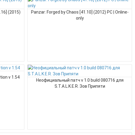
16] (2015)
Panzar: Forged by Chaos [41.10] (2012) РС | Online-
only
tion v 1.54
Неофициальный патч v 1.0 build 080716 для
S.T.A.L.K.E.R. Зов Припяти