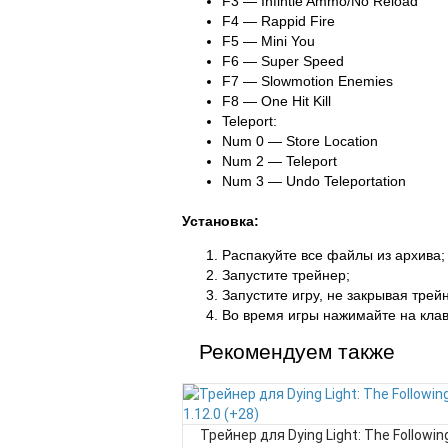
F3 — Infintie Ammo/No Reload
F4 — Rappid Fire
F5 — Mini You
F6 — Super Speed
F7 — Slowmotion Enemies
F8 — One Hit Kill
Teleport:
Num 0 — Store Location
Num 2 — Teleport
Num 3 — Undo Teleportation
Установка:
Распакуйте все файлы из архива;
Запустите трейнер;
Запустите игру, не закрывая трей
Во время игры нажимайте на клав
Рекомендуем также
Трейнер для Dying Light: The Following 