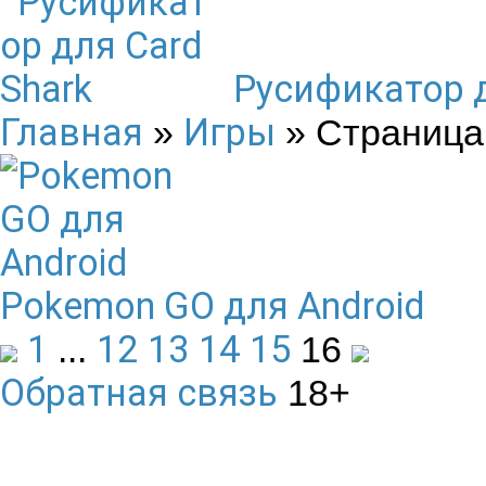
Русификатор д
Главная
Игры
»
» Страница
Pokemon GO для Android
1
12
13
14
15
...
16
Обратная связь
18+