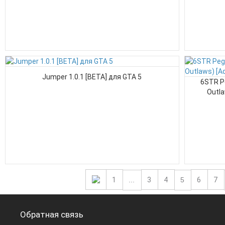
Jumper 1.0.1 [BETA] для GTA 5
6STR P
Outla
1
...
3
4
5
6
7
Обратная связь