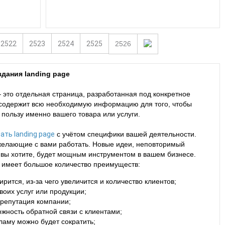
2522
2523
2524
2525
2526
дания landing page
 это отдельная страница, разработанная под конкретное
 содержит всю необходимую информацию для того, чтобы
 пользу именно вашего товара или услуги.
ать landing page
с учётом специфики вашей деятельности.
желающие с вами работать. Новые идеи, неповторимый
ак вы хотите, будет мощным инструментом в вашем бизнесе.
са имеет большое количество преимуществ:
ится, из-за чего увеличится и количество клиентов;
оих услуг или продукции;
 репутация компании;
жность обратной связи с клиентами;
ламу можно будет сократить;